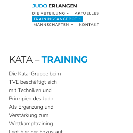
Zum
JUDO
ERLANGEN
Inhalt
DIE ABTEILUNG
AKTUELLES
TRAININGSANGEBOT
springen
MANNSCHAFTEN
KONTAKT
KATA –
TRAINING
Die Kata-Gruppe beim
TVE beschäftigt sich
mit Techniken und
Prinzipien des Judo.
Als Ergänzung und
Verstärkung zum
Wettkampftraining
liegt hier der Fokus auf