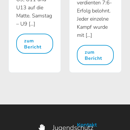
verdienten 7:6-
U13 auf die
Erfolg belohnt.
Matte. Samstag
Jeder einzelne
– U9 [...]
Kampf wurde
mit [...]
zum
Bericht
zum
Bericht
Kontakt
Jugendschutz