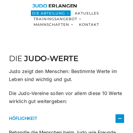
Zum
JUDO
ERLANGEN
Inhalt
DIE ABTEILUNG
AKTUELLES
TRAININGSANGEBOT
springen
MANNSCHAFTEN
KONTAKT
DIE
JUDO-WERTE
Judo zeigt den Menschen: Bestimmte Werte im
Leben sind wichtig und gut.
Die Judo-Vereine sollen vor allem diese 10 Werte
wirklich gut weitergeben:
HÖFLICHKEIT
Behandle die Menschen beim Judo wie Freunde.