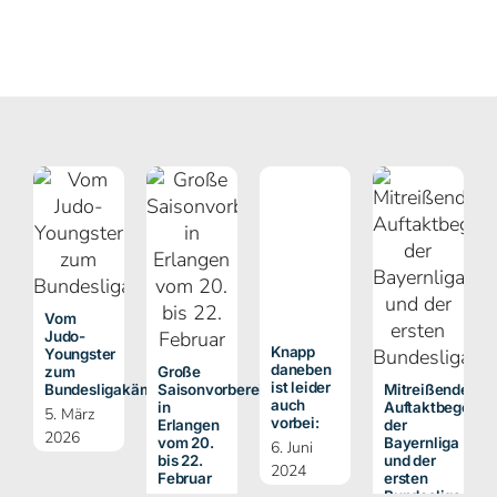
Vom
Judo-
Knapp
Youngster
daneben
zum
Große
ist leider
Bundesligakämpfer
Saisonvorbereitung
Mitreißende
auch
in
Auftaktbegegn
5. März
vorbei:
Erlangen
der
2026
vom 20.
Bayernliga
6. Juni
bis 22.
und der
2024
Februar
ersten
Bundesliga