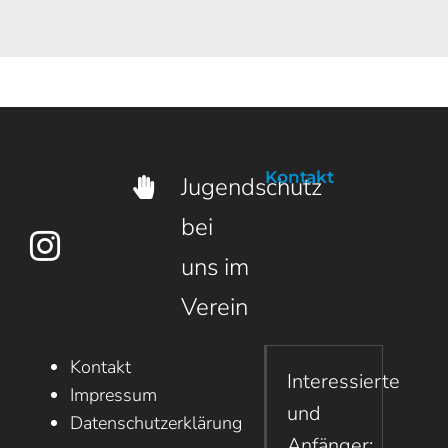
22.
1.
Februar
Februar
2026
2024
Kontakt
Jugendschutz
bei
uns im
Verein
Kontakt
Interessierte
Impressum
und
Datenschutzerklärung
Anfänger: