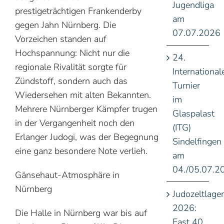
Jugendliga
prestigeträchtigen Frankenderby
am
gegen Jahn Nürnberg. Die
07.07.2026
Vorzeichen standen auf
Hochspannung: Nicht nur die
24.
regionale Rivalität sorgte für
International
Zündstoff, sondern auch das
Turnier
Wiedersehen mit alten Bekannten.
im
Mehrere Nürnberger Kämpfer trugen
Glaspalast
in der Vergangenheit noch den
(ITG)
Erlanger Judogi, was der Begegnung
Sindelfingen
eine ganz besondere Note verlieh.
am
04./05.07.2
Gänsehaut-Atmosphäre in
Nürnberg
Judozeltlager
2026:
Die Halle in Nürnberg war bis auf
Fast 40