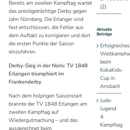
Bereits am zweiten Kampftag wartet
(2)
das prestigeträchtige Derby gegen
Jahn Nürnberg. Die Erlanger sind
fest entschlossen, die Fehler aus
Aktuelle
Beiträge
dem Auftakt zu korrigieren und dort
die ersten Punkte der Saison
Erfolgreiches
einzufahren.
Wettkampfw
beim
Derby-Sieg in der Noris: TV 1848
KokaKids-
Erlangen triumphiert im
Cup in
Frankenderby
Ansbach
Nach dem holprigen Saisonstart
Judo-
brannte der TV 1848 Erlangen am
Jugend
zweiten Kampftag auf
4.
Wiedergutmachung – und das
Kampftag:
ausgerechnet beim