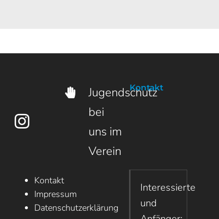
in
Februar
Erlangen
22.
27.
Februar
Februar
2026
2026
Kontakt
Jugendschutz
bei
uns im
Verein
Kontakt
Interessierte
Impressum
und
Datenschutzerklärung
Anfänger: