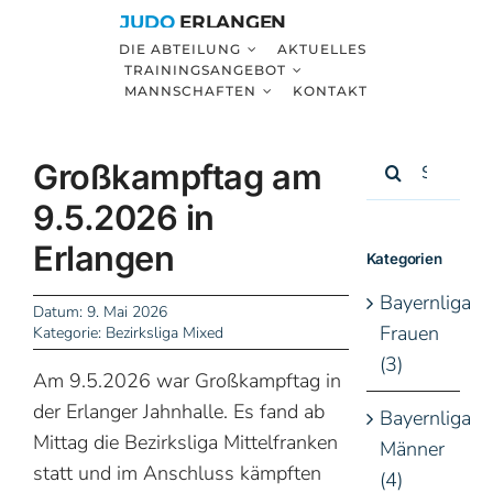
Zum
JUDO
ERLANGEN
Inhalt
DIE ABTEILUNG
AKTUELLES
TRAININGSANGEBOT
springen
MANNSCHAFTEN
KONTAKT
Suche
Großkampftag am
nach:
9.5.2026 in
Erlangen
Kategorien
Bayernliga
Datum: 9. Mai 2026
Frauen
Kategorie:
Bezirksliga Mixed
(3)
Am 9.5.2026 war Großkampftag in
der Erlanger Jahnhalle. Es fand ab
Bayernliga
Mittag die Bezirksliga Mittelfranken
Männer
statt und im Anschluss kämpften
(4)