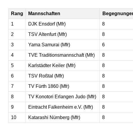
Rang
Mannschaften
Begegnunge
1
DJK Ensdorf (Mfr)
8
2
TSV Altenfurt (Mfr)
8
3
Yama Samurai (Mfr)
6
4
TVE Traditionsmannschaft (Mfr)
8
5
Karlstädter Keiler (Mfr)
8
6
TSV Roßtal (Mfr)
8
7
TV Fürth 1860 (Mfr)
8
8
TV Konotori Erlangen Judo (Mfr)
8
9
Eintracht Falkenheim e.V. (Mfr)
8
10
Katarashi Nürnberg (Mfr)
8